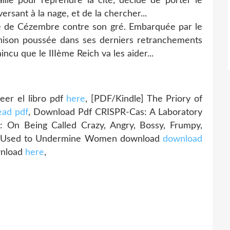
ille pour reprendre la cité, décide de porter le
ersant à la nage, et de la chercher...
le de Cézembre contre son gré. Embarquée par le
arnison poussée dans ses derniers retranchements
incu que le IIIème Reich va les aider...
r el libro pdf
here
, [PDF/Kindle] The Priory of
ead pdf
, Download Pdf CRISPR-Cas: A Laboratory
s: On Being Called Crazy, Angry, Bossy, Frumpy,
Are Used to Undermine Women download
download
ownload
here
,