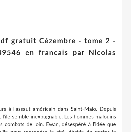
df gratuit Cézembre - tome 2 -
546 en francais par Nicolas
urs à l'assaut américain dans Saint-Malo. Depuis
et l'île semble inexpugnable. Les hommes malouins
les combats de loin. Ewan, désespéré à l'idée que