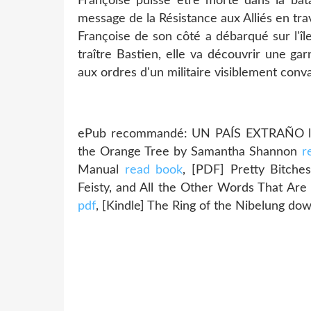
Françoise puisse être morte dans la bata
message de la Résistance aux Alliés en trav
Françoise de son côté a débarqué sur l'î
traître Bastien, elle va découvrir une g
aux ordres d'un militaire visiblement conva
ePub recommandé: UN PAÍS EXTRAÑO lee
the Orange Tree by Samantha Shannon
r
Manual
read book
, [PDF] Pretty Bitche
Feisty, and All the Other Words That 
pdf
, [Kindle] The Ring of the Nibelung d