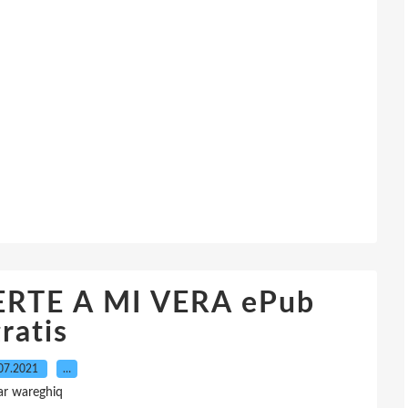
RTE A MI VERA ePub
ratis
07.2021
…
ar wareghiq