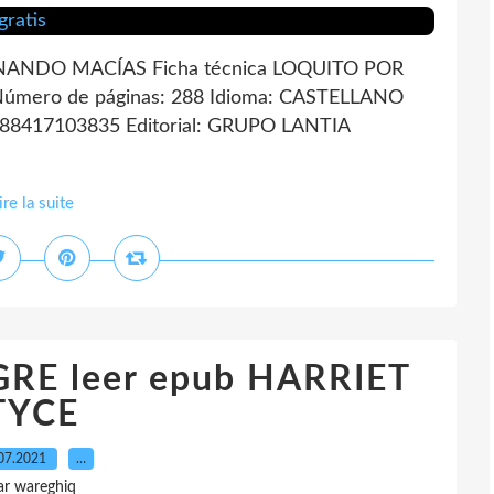
NANDO MACÍAS Ficha técnica LOQUITO POR
mero de páginas: 288 Idioma: CASTELLANO
788417103835 Editorial: GRUPO LANTIA
ire la suite
E leer epub HARRIET
TYCE
07.2021
…
ar wareghiq