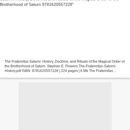
The Fraternitas Saturni: History, Doctrine, and Rituals of the Magical Order of
the Brotherhood of Saturn. Stephen E. Flowers The-Fraternitas-Saturni-
History.pdf ISBN: 9781620557228 | 224 pages | 6 Mb The Fraternitas
Saturni: History, Doctrine, and Rituals...