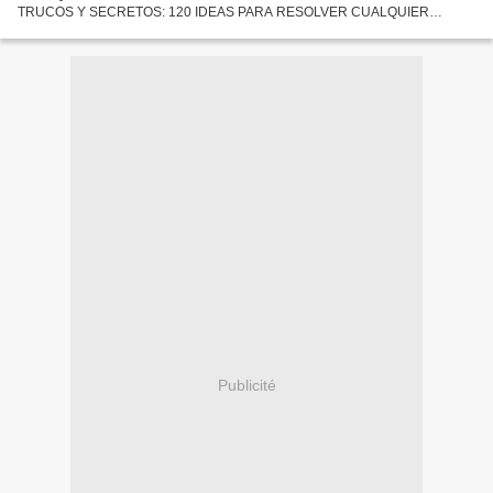
TRUCOS Y SECRETOS: 120 IDEAS PARA RESOLVER CUALQUIER
PROBLEMA PAOLO ALIVERTI Número de páginas: 448 Idioma:
CASTELLANO Formatos: Pdf, ePub,...
Publicité