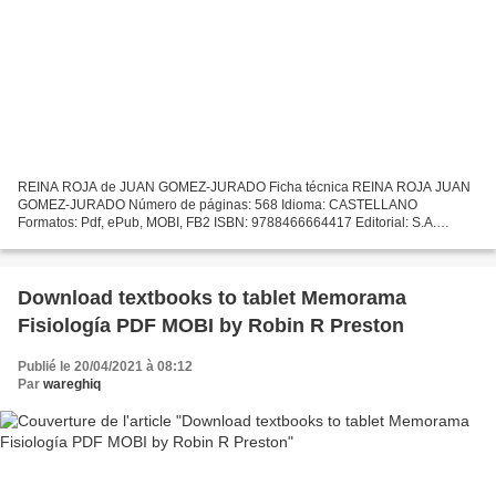
REINA ROJA de JUAN GOMEZ-JURADO Ficha técnica REINA ROJA JUAN
GOMEZ-JURADO Número de páginas: 568 Idioma: CASTELLANO
Formatos: Pdf, ePub, MOBI, FB2 ISBN: 9788466664417 Editorial: S.A.
EDICIONES B Año de edición: 2018 Descargar eBook gratis Descargar
ebooks...
Download textbooks to tablet Memorama
Fisiología PDF MOBI by Robin R Preston
Publié le 20/04/2021 à 08:12
Par
wareghiq