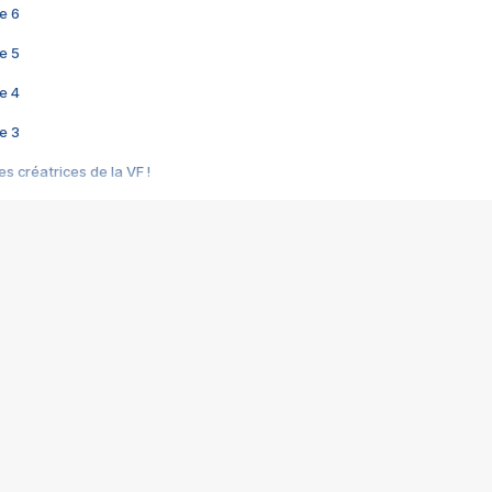
e 6
e 5
e 4
e 3
s créatrices de la VF !
e 2
e 1
e Mektoub My Love arrive enfin ! Rencontre avec Shaïn Boumedine et Sal
i : après Toni en famille
elle réalise le bouleversant Dites lui que je l'aime
ais ! Rencontre autour de Vie privée de Rebecca Zlotowski
 de Marguerite, Grave... Rencontre avec Ella Rumpf
 Les Rêveurs, un film intime sur la santé mentale